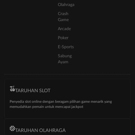
Olahraga
Crash
Game
Arcade
Poker
E-Sports
Sabung
Ayam
TARUHAN SLOT
Penyedia slot online dengan beragam pilihan game menarik yang
memudahkan pemain untuk mencapai jackpot
TARUHAN OLAHRAGA