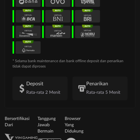
* Selama bank maintenance dan bank offline deposit dan penarikan
tidak dapat diproses
Deposit
Penarikan
Rata-rata 2 Menit
Rata-rata 5 Menit
Bersertifikasi
Tanggung
Browser
Dari
Jawab
Yang
Bermain
Didukung