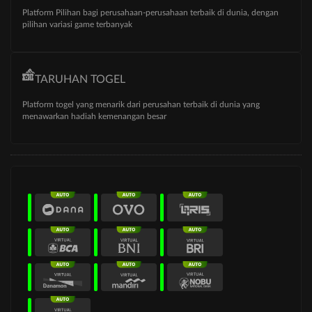
Platform Pilihan bagi perusahaan-perusahaan terbaik di dunia, dengan
pilihan variasi game terbanyak
TARUHAN TOGEL
Platform togel yang menarik dari perusahan terbaik di dunia yang
menawarkan hadiah kemenangan besar