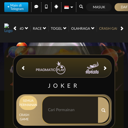
Main di
MASUK
DAF
Telegram
LIVE CASINO
RACE
TOGEL
OLAHRAGA
CRASH GAME
JOKER
SEMUA
PERMAINAN
CRASH
GAME