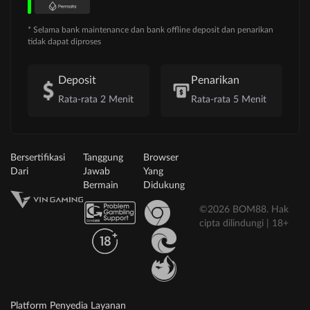
* Selama bank maintenance dan bank offline deposit dan penarikan
tidak dapat diproses
Deposit
Penarikan
Rata-rata 2 Menit
Rata-rata 5 Menit
Bersertifikasi
Tanggung
Browser
Dari
Jawab
Yang
Bermain
Didukung
©2026 BOM88. Hak
cipta dilindungi | 18+
Platform Penyedia Layanan