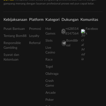
gampang menang dengan layanan profesional proses wd pun cepat kelar.
Kebijaksanaan
Platform
Kategori
Dukungan
Komunitas
Pusat Bantuan
Promosi
Hot
+628514
Faceboo
Games
8147564
k
Tentang Bom88
Loyalty
Slots
Bom88r
Responsible
Referral
eal
Gambling
Live
Casino
Syarat dan
Ketentuan
Race
Togel
Olahraga
Crash
Game
Arcade
Poker