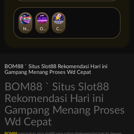
Nyan Cat
Out Run
Cash Or Crash
BOM88 ` Situs Slot88 Rekomendasi Hari ini
Gampang Menang Proses Wd Cepat
BOM88 ` Situs Slot88
Rekomendasi Hari ini
Gampang Menang Proses
Wd Cepat
BOM88
merupakan situs slot88 yang paling direkomendasi hari ini dengan