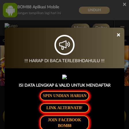
×
BOM88 Aplikasi Mobile
UNDUH
Jangan tampilkan lagi hari ini
Masuk
Daftar
×
ari 14.59.59 sampai 30-Sep-2026 14.59.59. Selama waktu ini, PP Virtual Sports pe
!!! HARAP DI BACA TERLEBIHDAHULU !!!
ISI DATA LENGKAP & VALID UNTUK MENDAFTAR
SPIN UNDIAN HARIAN
JACKPOT
PLAY
LINK ALTERNATIF
IDR
12,688,747,030
JOIN FACEBOOK
BOM88