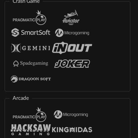
Crash Game
Arcade