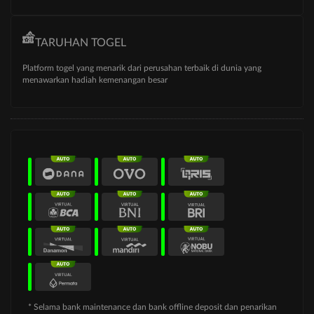
TARUHAN TOGEL
Platform togel yang menarik dari perusahan terbaik di dunia yang
menawarkan hadiah kemenangan besar
* Selama bank maintenance dan bank offline deposit dan penarikan