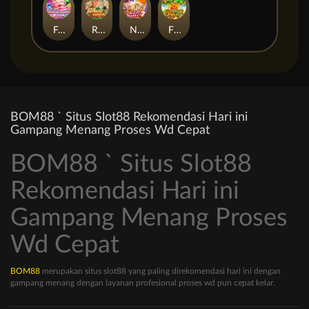
Fortune Money Boom
ROBIN HOOD
NIGHT MARKET 2
FORTUNE EGG
BOM88 ` Situs Slot88 Rekomendasi Hari ini
Gampang Menang Proses Wd Cepat
BOM88 ` Situs Slot88
Rekomendasi Hari ini
Gampang Menang Proses
Wd Cepat
BOM88
merupakan situs slot88 yang paling direkomendasi hari ini dengan
gampang menang dengan layanan profesional proses wd pun cepat kelar.