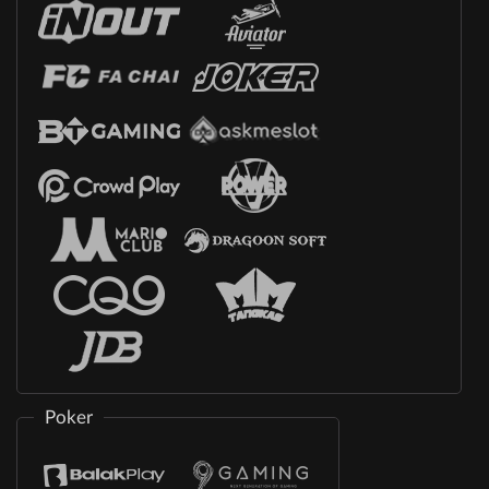
Poker