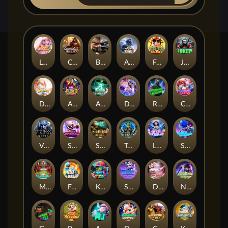
Love Paradise
Cowboy Bullseye
Black WuKong
AI OF ZEUS
Fa Fa Caishen
Joker
Demon Fox
Alice Dream
Alien Invasion
DJ Maxx
Robinhood Quest
Cooking Red
Viking Quest
Spider Woman
Steampunk Heist
Temple of Horus
Little Mermaid
Speed Runner
Mecha Kaiju
Felix The Robber
Kart Rush
Space Cat
Dance Dance Dance
Nexus Blade