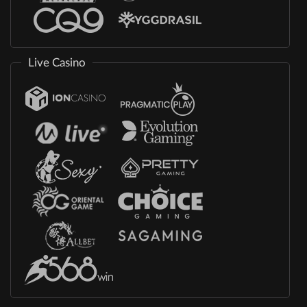
Live Casino