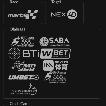
Race
Togel
Olahraga
Crash Game