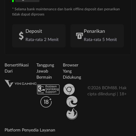
* Selama bank maintenance dan bank offline deposit dan penarikan
tidak dapat diproses
Deposit
Penarikan
Rata-rata 2 Menit
Rata-rata 5 Menit
Bersertifikasi
Tanggung
Browser
Dari
Jawab
Yang
Bermain
Didukung
©2026 BOM88. Hak
cipta dilindungi | 18+
Platform Penyedia Layanan