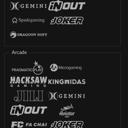
Arcade