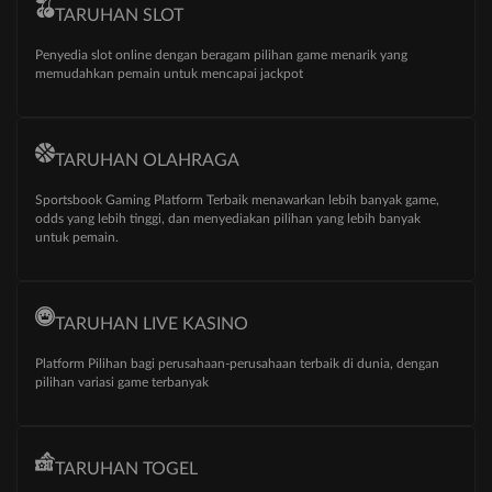
TARUHAN SLOT
Penyedia slot online dengan beragam pilihan game menarik yang
memudahkan pemain untuk mencapai jackpot
TARUHAN OLAHRAGA
Sportsbook Gaming Platform Terbaik menawarkan lebih banyak game,
odds yang lebih tinggi, dan menyediakan pilihan yang lebih banyak
untuk pemain.
TARUHAN LIVE KASINO
Platform Pilihan bagi perusahaan-perusahaan terbaik di dunia, dengan
pilihan variasi game terbanyak
TARUHAN TOGEL