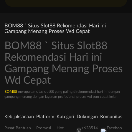
BOM88 ` Situs Slot88 Rekomendasi Hari ini
Gampang Menang Proses Wd Cepat
BOM88 ` Situs Slot88
Rekomendasi Hari ini
Gampang Menang Proses
Wd Cepat
BOM88
merupakan situs slot88 yang paling direkomendasi hari ini dengan
gampang menang dengan layanan profesional proses wd pun cepat kelar.
Kebijaksanaan
Platform
Kategori
Dukungan
Komunitas
Pusat Bantuan
Promosi
Hot
+628514
Faceboo