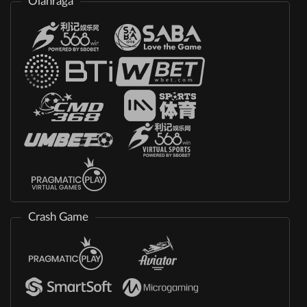
Olahraga
Crash Game