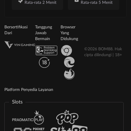
Rata-rata 2 Menit
Rata-rata 5 Menit
Bersertifikasi
Tanggung
Browser
Dari
Jawab
Yang
Bermain
Didukung
©2026 BOM88. Hak
cipta dilindungi | 18+
Platform Penyedia Layanan
Slots