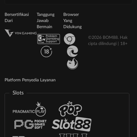
Bersertifikasi
Tanggung
Browser
Dari
Jawab
Yang
Bermain
Didukung
©2026 BOM88. Hak
cipta dilindungi | 18+
Platform Penyedia Layanan
Slots