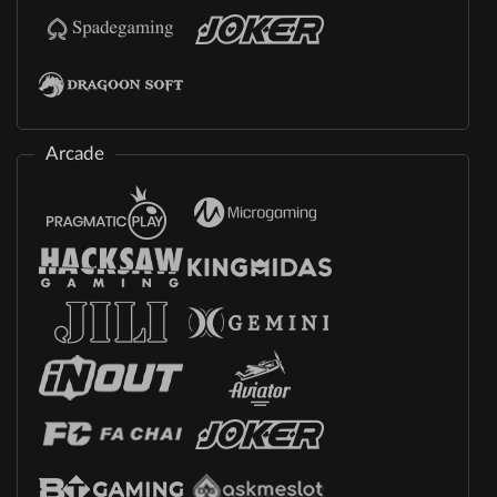
Arcade