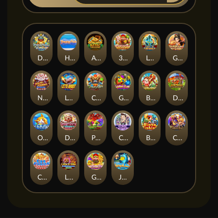
Dragon Palace Fishing
Happy Fish
Aztec Treasure
3 Gods Fishing
Let's Enhance
Goddess or Crash
Ninja Fishing
Let's Shoot
Crazy Orb
Golden Zuma
Big Hammer
Dino Hunter
Ocean Lord
Dessert Party
Plants vs. Dinos
Crazy Bartender
Bingo Fishing
Conqueror's Treasure
Cat Fishing
Lion's Orb
Gods Slash Fish
Jump & Jump