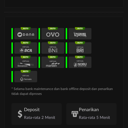
* Selama bank maintenance dan bank offline deposit dan penarikan
tidak dapat diproses
Deposit
Penarikan
Rata-rata 2 Menit
Rata-rata 5 Menit