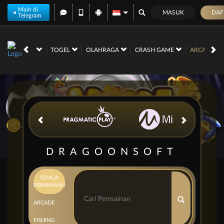
Main di
MASUK
DAF
Telegram
NO
RACE
TOGEL
OLAHRAGA
CRASH GAME
ARCADE
DRAGOONSOFT
SEMUA
PERMAINAN
ARCADE
FISHING