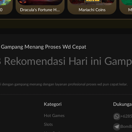
10
Dracula's Fortune Halloween Edition
Mariachi Coins
M
ni Gampang Menang Proses Wd Cepat
8 Rekomendasi Hari ini Gam
ini dengan gampang menang dengan layanan profesional proses wd pun cepat kelar.
Kategori
Dukunga
Hot Games
+628
Slots
Bom88