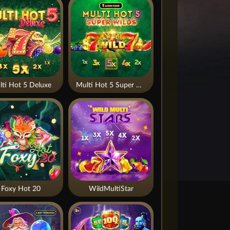
ti Hot 5 Deluxe
Multi Hot 5 Super Wilds
Foxy Hot 20
WildMultiStar