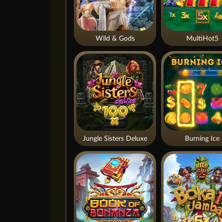
Wild & Gods
MultiHot5
Jungle Sisters Deluxe
Burning Ice