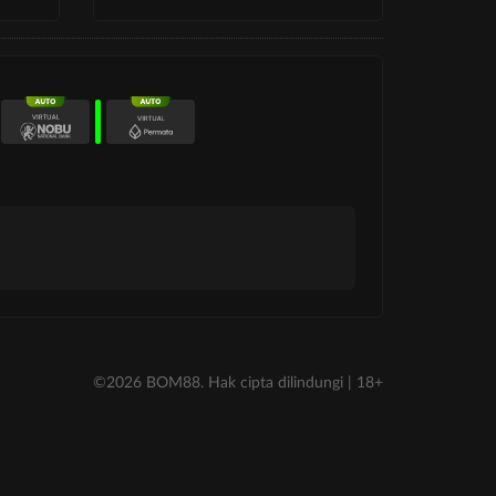
©2026 BOM88. Hak cipta dilindungi | 18+