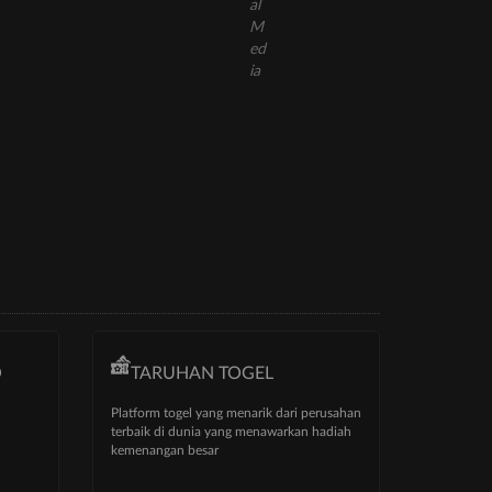
O
TARUHAN TOGEL
Platform togel yang menarik dari perusahan
terbaik di dunia yang menawarkan hadiah
kemenangan besar