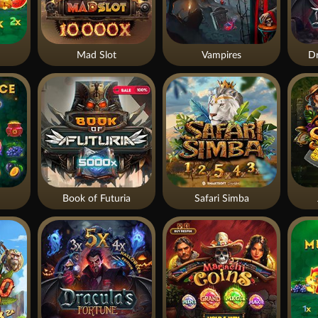
Mad Slot
Vampires
Dr
Book of Futuria
Safari Simba