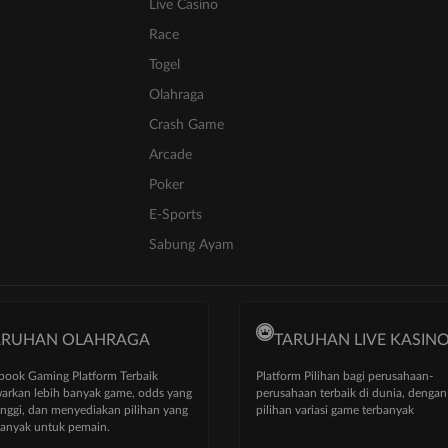
Live Casino
Race
Togel
Olahraga
Crash Game
Arcade
Poker
E-Sports
Sabung Ayam
ARUHAN OLAHRAGA
TARUHAN LIVE KASIN
book Gaming Platform Terbaik
Platform Pilihan bagi perusahaan-
rkan lebih banyak game, odds yang
perusahaan terbaik di dunia, dengan
tinggi, dan menyediakan pilihan yang
pilihan variasi game terbanyak
banyak untuk pemain.