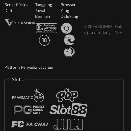
Bersertifikasi
Tanggung
Browser
Dari
Jawab
Yang
Bermain
Didukung
©2026 BOM88. Hak
cipta dilindungi | 18+
Platform Penyedia Layanan
Slots