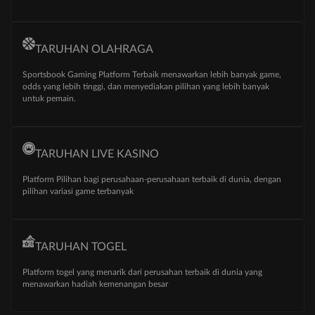
TARUHAN OLAHRAGA
Sportsbook Gaming Platform Terbaik menawarkan lebih banyak game,
odds yang lebih tinggi, dan menyediakan pilihan yang lebih banyak
untuk pemain.
TARUHAN LIVE KASINO
Platform Pilihan bagi perusahaan-perusahaan terbaik di dunia, dengan
pilihan variasi game terbanyak
TARUHAN TOGEL
Platform togel yang menarik dari perusahan terbaik di dunia yang
menawarkan hadiah kemenangan besar