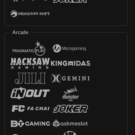
Arcade