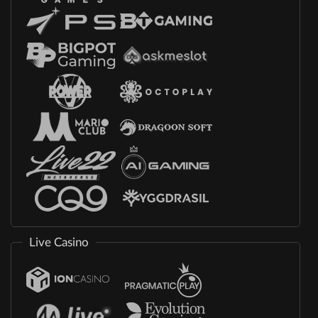
Live Casino