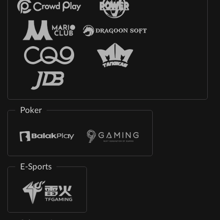
Poker
E-Sports