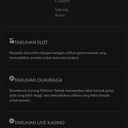
E-Sports
Sabung
Ayam
TARUHAN SLOT
Penyedia slot online dengan beragam pilihan game menarik yang
memudahkan pemain untuk mencapai jackpot
TARUHAN OLAHRAGA
Sportsbook Gaming Platform Terbaik menawarkan lebih banyak game,
odds yang lebih tinggi, dan menyediakan pilihan yang lebih banyak
untuk pemain.
TARUHAN LIVE KASINO