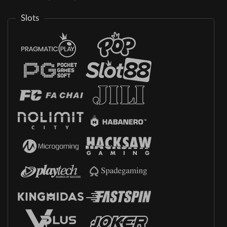
Slots