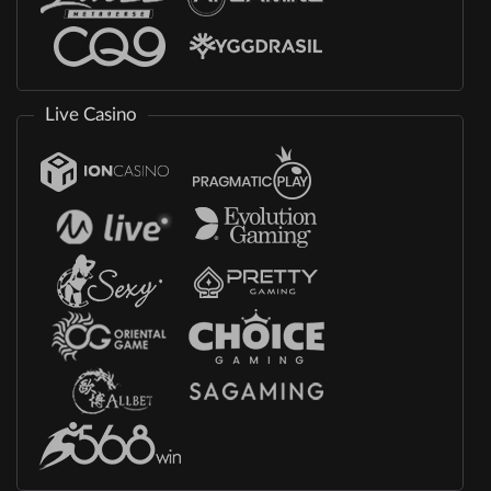
Live Casino