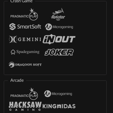
Crash Game
Arcade