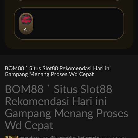
Aviator
BOM88 ` Situs Slot88 Rekomendasi Hari ini
Gampang Menang Proses Wd Cepat
BOM88 ` Situs Slot88
Rekomendasi Hari ini
Gampang Menang Proses
Wd Cepat
BOM88
merupakan situs slot88 yang paling direkomendasi hari ini dengan