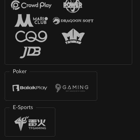
Poker
E-Sports