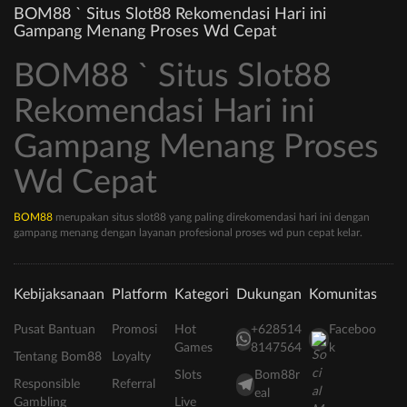
BOM88 ` Situs Slot88 Rekomendasi Hari ini
Gampang Menang Proses Wd Cepat
BOM88 ` Situs Slot88
Rekomendasi Hari ini
Gampang Menang Proses
Wd Cepat
BOM88
merupakan situs slot88 yang paling direkomendasi hari ini dengan
gampang menang dengan layanan profesional proses wd pun cepat kelar.
Kebijaksanaan
Platform
Kategori
Dukungan
Komunitas
Pusat Bantuan
Promosi
Hot
+628514
Faceboo
Games
8147564
k
Tentang Bom88
Loyalty
Slots
Bom88r
Responsible
Referral
eal
Gambling
Live