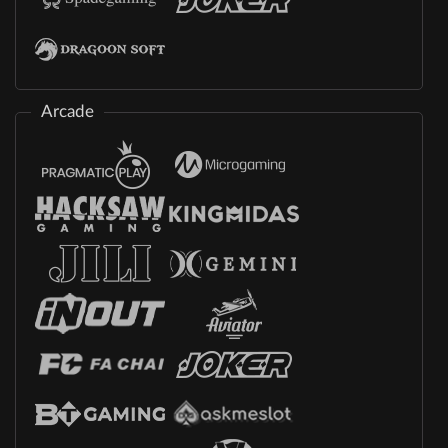
Arcade