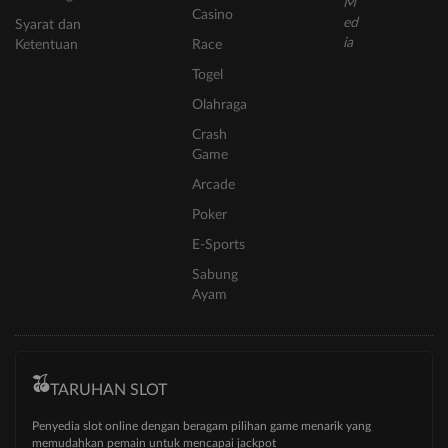
Casino
Syarat dan
Ketentuan
Race
Togel
Olahraga
Crash
Game
Arcade
Poker
E-Sports
Sabung
Ayam
TARUHAN SLOT
Penyedia slot online dengan beragam pilihan game menarik yang
memudahkan pemain untuk mencapai jackpot