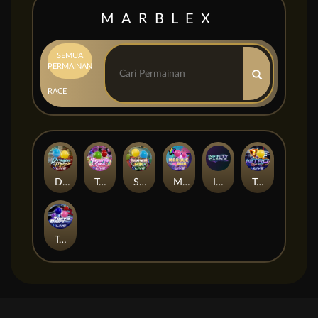
MARBLEX
SEMUA
PERMAINAN
RACE
Dragon Tiger
Tomorrow land
Super PK
Marble Run
Infinity Castle
Tokyo Drift Nitro
Tokyo Drift