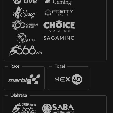
Race
Togel
Olahraga