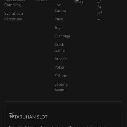
eal
Gambling
Live
Casino
Syarat dan
Ketentuan
Race
Togel
Olahraga
Crash
Game
Arcade
Poker
E-Sports
Sabung
Ayam
TARUHAN SLOT