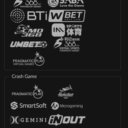
Crash Game