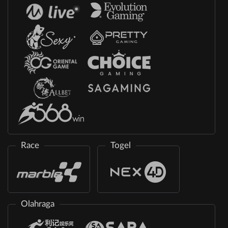
Race
Togel
Olahraga