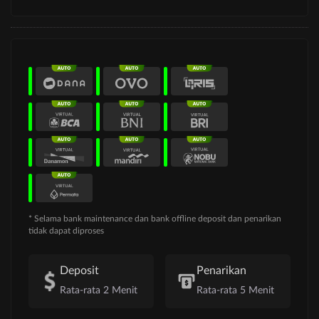
* Selama bank maintenance dan bank offline deposit dan penarikan
tidak dapat diproses
Deposit
Penarikan
Rata-rata 2 Menit
Rata-rata 5 Menit