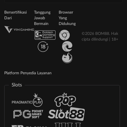
Bersertifikasi
Tanggung
Browser
Dari
Jawab
Yang
Bermain
Didukung
©2026 BOM88. Hak
cipta dilindungi | 18+
Platform Penyedia Layanan
Slots