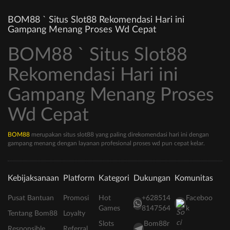
BOM88 ` Situs Slot88 Rekomendasi Hari ini
Gampang Menang Proses Wd Cepat
BOM88 ` Situs Slot88
Rekomendasi Hari ini
Gampang Menang Proses
Wd Cepat
BOM88
merupakan situs slot88 yang paling direkomendasi hari ini dengan
gampang menang dengan layanan profesional proses wd pun cepat kelar.
Kebijaksanaan
Platform
Kategori
Dukungan
Komunitas
Pusat Bantuan
Promosi
Hot
+628514
Faceboo
Games
8147564
k
Tentang Bom88
Loyalty
Slots
Bom88r
Responsible
Referral