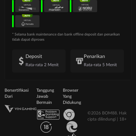
* Selama bank maintenance dan bank offline deposit dan penarikan
tidak dapat diproses
Deposit
Penarikan
Rata-rata 2 Menit
Rata-rata 5 Menit
Bersertifikasi
Tanggung
Browser
Dari
Jawab
Yang
Bermain
Didukung
©2026 BOM88. Hak
cipta dilindungi | 18+