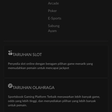
Arcade
Poker
E-Sports
Sabung
Ayam
TARUHAN SLOT
Penyedia slot online dengan beragam pilihan game menarik yang
memudahkan pemain untuk mencapai jackpot
TARUHAN OLAHRAGA
Sportsbook Gaming Platform Terbaik menawarkan lebih banyak game,
odds yang lebih tinggi, dan menyediakan pilihan yang lebih banyak
untuk pemain.