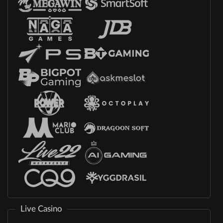
Live Casino