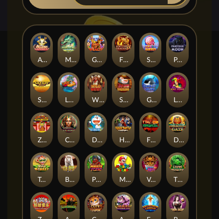
Aliens Madness
Mystical Beasts
GOD OF WEALTH
FORTUNE DRAGON 88
Sweet Buffet
PANTHER MOON
SAFARI HEAT
LUCKY BEASTS
WILD WEST
SUSHI BONANZA
GREAT BLUE
LUCKY JOKER 5
ZHAO CAI JIN BAO
CAT QUEEN
Doraemon
Halloween Fortune
FIRE KINGDOM
DRAGON GATE
Triple Monkey
BAI SHI
PIRATE LEGEND
MARIO AND FRIENDS
Venice Mask
TWIN DRAGON