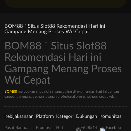
BOM88 ` Situs Slot88 Rekomendasi Hari ini
Gampang Menang Proses Wd Cepat
BOM88 ` Situs Slot88
Rekomendasi Hari ini
Gampang Menang Proses
Wd Cepat
BOM88
merupakan situs slot88 yang paling direkomendasi hari ini dengan
gampang menang dengan layanan profesional proses wd pun cepat kelar.
Kebijaksanaan
Platform
Kategori
Dukungan
Komunitas
Pusat Bantuan
Promosi
Hot
+628514
Faceboo