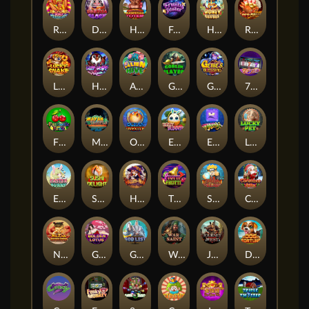
Rio Carnival
Daruma Block
Hawaiian Totem
Fruity Jester
Honey Bee Bee
Red Chilli
Lucky Snake
Hip Hop Penguin
Alien Hive
Goblin Slayer
Genies Blessing
77 FORTUNE
FUNTASTIC FRUIT
MAYAN TEMPLE
OCEAN ADVENTURE
EGGY BUNNIES
EMONJI
LUCKY PET
EASTER BUNNY
SUSHI DELIGHT
HALLOWIN
TUTTI FRUTTI
SHIBA VILLAGE
CHRISTMAS GIFT
NEZHA DEMON REBORN
GOLDEN LOTUS
GOD LIST
WAR SAINT
JOURNEY WEST
DOG FORTUNE