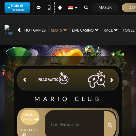
Main di
MASUK
DAF
Telegram
IDR
12,673,679,
HOT GAMES
SLOTS
LIVE CASINO
RACE
TOGEL
MARIO CLUB
SEMUA
PERMAINAN
TOP
SLOTS
20