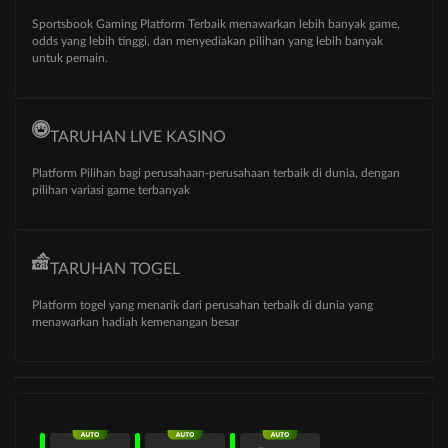
Sportsbook Gaming Platform Terbaik menawarkan lebih banyak game,
odds yang lebih tinggi, dan menyediakan pilihan yang lebih banyak
untuk pemain.
TARUHAN LIVE KASINO
Platform Pilihan bagi perusahaan-perusahaan terbaik di dunia, dengan
pilihan variasi game terbanyak
TARUHAN TOGEL
Platform togel yang menarik dari perusahan terbaik di dunia yang
menawarkan hadiah kemenangan besar