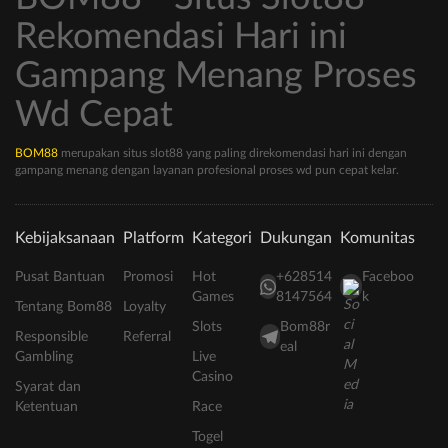
Rekomendasi Hari ini
Gampang Menang Proses
Wd Cepat
BOM88
merupakan situs slot88 yang paling direkomendasi hari ini dengan
gampang menang dengan layanan profesional proses wd pun cepat kelar.
Kebijaksanaan
Platform
Kategori
Dukungan
Komunitas
Pusat Bantuan
Promosi
Hot
+628514
Faceboo
Games
8147564
k
Tentang Bom88
Loyalty
Slots
Bom88r
Responsible
Referral
eal
Gambling
Live
Casino
Syarat dan
Ketentuan
Race
Togel