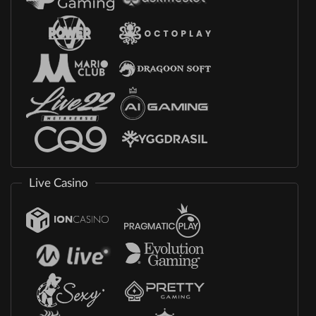
Live Casino