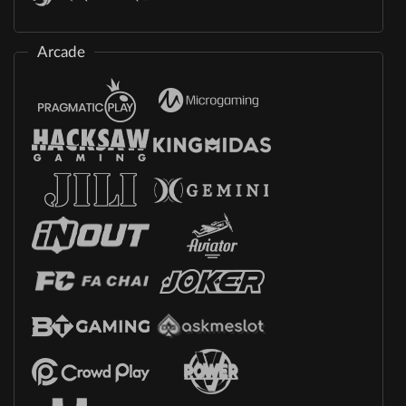
Arcade