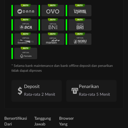
* Selama bank maintenance dan bank offline deposit dan penarikan
tidak dapat diproses
Deposit
Penarikan
Rata-rata 2 Menit
Rata-rata 5 Menit
Bersertifikasi
Tanggung
Browser
Dari
Jawab
Yang