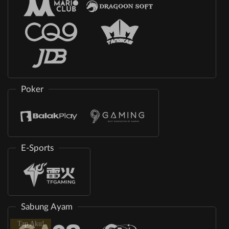
Poker
E-Sports
Sabung Ayam
Tap Aku!