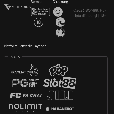
Bermain
Didukung
©2026 BOM88. Hak
cipta dilindungi | 18+
Platform Penyedia Layanan
Slots