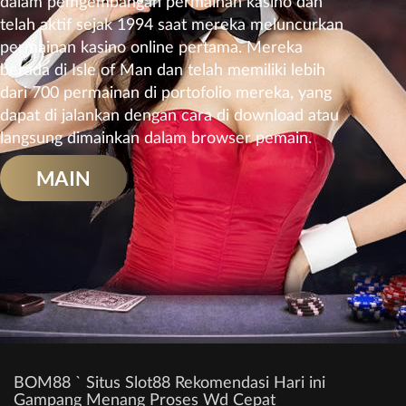
dalam pemgembangan permainan kasino dan
telah aktif sejak 1994 saat mereka meluncurkan
permainan kasino online pertama. Mereka
berada di Isle of Man dan telah memiliki lebih
dari 700 permainan di portofolio mereka, yang
dapat di jalankan dengan cara di download atau
langsung dimainkan dalam browser pemain.
MAIN
BOM88 ` Situs Slot88 Rekomendasi Hari ini
Gampang Menang Proses Wd Cepat