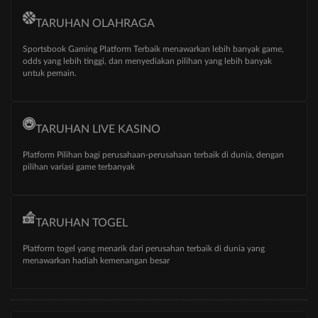
TARUHAN OLAHRAGA
Sportsbook Gaming Platform Terbaik menawarkan lebih banyak game,
odds yang lebih tinggi, dan menyediakan pilihan yang lebih banyak
untuk pemain.
TARUHAN LIVE KASINO
Platform Pilihan bagi perusahaan-perusahaan terbaik di dunia, dengan
pilihan variasi game terbanyak
TARUHAN TOGEL
Platform togel yang menarik dari perusahan terbaik di dunia yang
menawarkan hadiah kemenangan besar