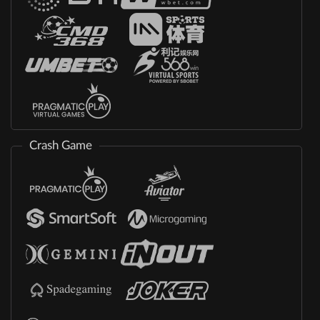
Crash Game